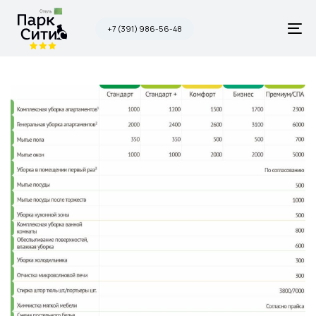
Skip
Skip
links
to
+7 (391) 986-56-48
To
primary
na
navigation
Skip
to
content