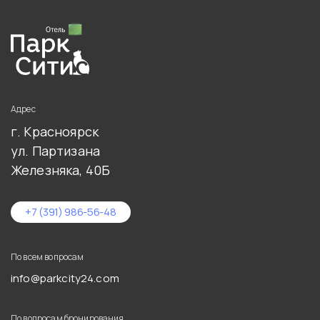
Skip
Skip
links
to
primary
navigation
Skip
to
content
Адрес
г. Красноярск
ул. Партизана
Железняка, 40Б
+7 (391) 986-56-48
По всем вопросам
info@parkcity24.com
По вопросам бронирования