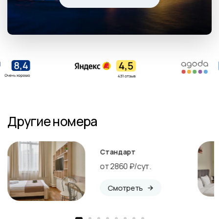
Другие номера
Стандарт
от 2860 ₽/сут.
С
м
о
т
р
е
т
ь