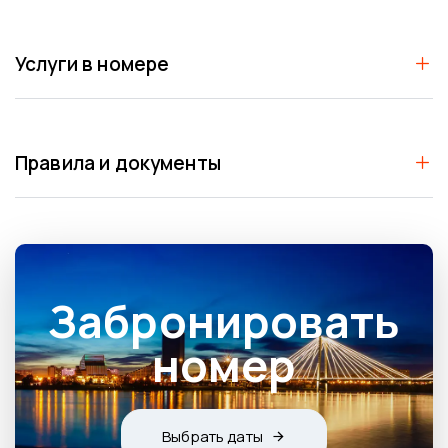
Skip
Skip
links
to
primary
Услуги в номере
navigation
Skip
to
content
Правила и документы
Забронировать
номер
Выбрать даты